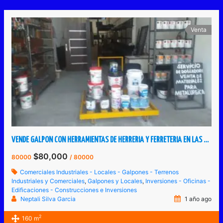
Venta
VENDE GALPON CON HERRAMIENTAS DE HERRERIA Y FERRETERIA EN LAS VEGAS DE TÁRIBA
$80,000
80000
/ 80000
Comerciales Industriales - Locales - Galpones - Terrenos
Industriales y Comerciales
,
Galpones y Locales
,
Inversiones - Oficinas -
Edificaciones - Construcciones e Inversiones
Neptali Silva Garcia
1 año ago
2
160 m