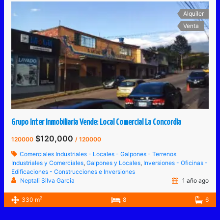
Alquiler
Venta
Grupo Inter Inmobiliaria Vende: Local Comercial La Concordia
$120,000
120000
/ 120000
Comerciales Industriales - Locales - Galpones - Terrenos
Industriales y Comerciales
,
Galpones y Locales
,
Inversiones - Oficinas -
Edificaciones - Construcciones e Inversiones
Neptali Silva Garcia
1 año ago
2
330 m
8
6