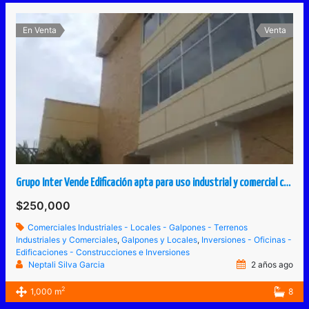
En Venta
Venta
Grupo Inter Vende Edificación apta para uso industrial y comercial construido para industria textil o similar
$250,000
Comerciales Industriales - Locales - Galpones - Terrenos
Industriales y Comerciales
,
Galpones y Locales
,
Inversiones - Oficinas -
Edificaciones - Construcciones e Inversiones
Neptali Silva Garcia
2 años ago
2
1,000 m
8