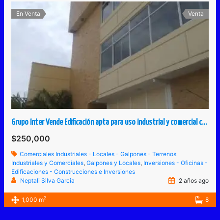
En Venta
Venta
Grupo Inter Vende Edificación apta para uso industrial y comercial construido para industria textil o similar
$250,000
Comerciales Industriales - Locales - Galpones - Terrenos
Industriales y Comerciales
,
Galpones y Locales
,
Inversiones - Oficinas -
Edificaciones - Construcciones e Inversiones
Neptali Silva Garcia
2 años ago
2
1,000 m
8