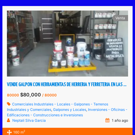
Venta
VENDE GALPON CON HERRAMIENTAS DE HERRERIA Y FERRETERIA EN LAS VEGAS DE TÁRIBA
$80,000
80000
/ 80000
Comerciales Industriales - Locales - Galpones - Terrenos
Industriales y Comerciales
,
Galpones y Locales
,
Inversiones - Oficinas -
Edificaciones - Construcciones e Inversiones
Neptali Silva Garcia
1 año ago
2
160 m