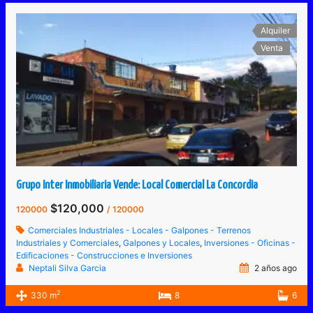
Alquiler
Venta
Grupo Inter Inmobiliaria Vende: Local Comercial La Concordia
$120,000
120000
/ 120000
Comerciales Industriales - Locales - Galpones - Terrenos
Industriales y Comerciales
,
Galpones y Locales
,
Inversiones - Oficinas -
Edificaciones - Construcciones e Inversiones
Neptali Silva Garcia
2 años ago
2
330 m
8
6