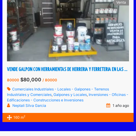
Venta
VENDE GALPON CON HERRAMIENTAS DE HERRERIA Y FERRETERIA EN LAS VEGAS DE TÁRIBA
$80,000
80000
/ 80000
Comerciales Industriales - Locales - Galpones - Terrenos
Industriales y Comerciales
,
Galpones y Locales
,
Inversiones - Oficinas -
Edificaciones - Construcciones e Inversiones
Neptali Silva Garcia
1 año ago
2
160 m