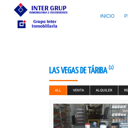
Ir
al
INICIO
P
contenido
(1)
LAS VEGAS DE TÁRIBA
ALL
VENTA
ALQUILER
R
Ven