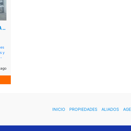
VENDE GALPON CON HERRAMIENTAS DE HERRERIA Y FERRETERIA EN LAS VEGAS DE TÁRIBA
nes
s y
 -
 ago
INICIO
PROPIEDADES
ALIADOS
AG