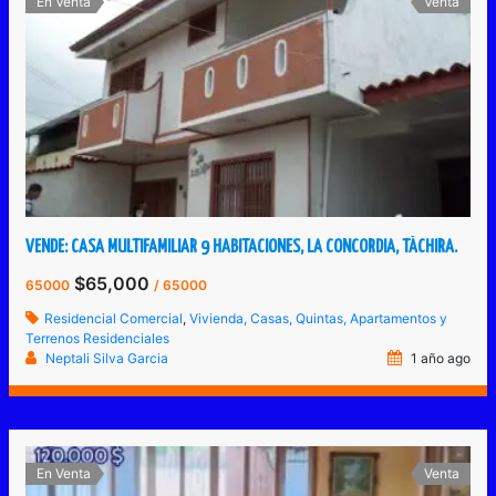
En Venta
Venta
VENDE: CASA MULTIFAMILIAR 9 HABITACIONES, LA CONCORDIA, TÁCHIRA.
$65,000
65000
/ 65000
Residencial Comercial
,
Vivienda, Casas, Quintas, Apartamentos y
Terrenos Residenciales
Neptali Silva Garcia
1 año ago
En Venta
Venta