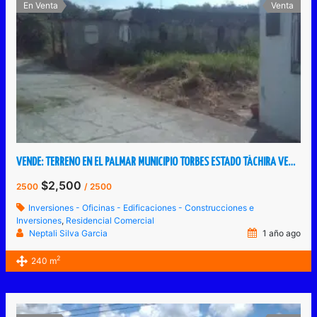
En Venta
Venta
VENDE: TERRENO EN EL PALMAR MUNICIPIO TORBES ESTADO TÁCHIRA VENEZUELA.
$2,500
2500
/ 2500
Inversiones - Oficinas - Edificaciones - Construcciones e
Inversiones
,
Residencial Comercial
Neptali Silva Garcia
1 año ago
2
240 m