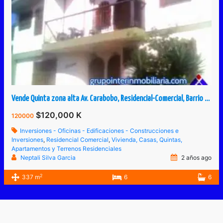
Vende Quinta zona alta Av. Carabobo, Residencial-Comercial, Barrio Obrero, San Cristóbal, Táchira, Venezuela.
$120,000 K
120000
Inversiones - Oficinas - Edificaciones - Construcciones e
Inversiones
,
Residencial Comercial
,
Vivienda, Casas, Quintas,
Apartamentos y Terrenos Residenciales
Neptali Silva Garcia
2 años ago
2
337 m
6
6