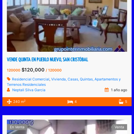
VENDE QUINTA EN PUEBLO NUEVO, SAN CRISTÓBAL
$120,000
120000
/ 120000
Residencial Comercial
,
Vivienda, Casas, Quintas, Apartamentos y
Terrenos Residenciales
Neptali Silva Garcia
1 año ago
2
240 m
4
5
En Venta
Venta