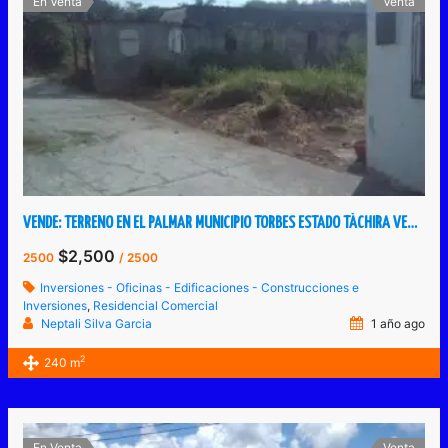
En Venta
Venta
VENDE: TERRENO EN EL PALMAR MUNICIPIO TORBES ESTADO TÁCHIRA VENEZUELA.
$2,500
2500
/ 2500
Inversiones - Oficinas - Edificaciones - Construcciones e
Inversiones
,
Residencial Comercial
Neptali Silva Garcia
1 año ago
2
240 m
En Venta
Venta