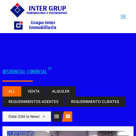
Ir
Mai
al
contenido
Men
(6)
RESIDENCIAL COMERCIAL
ALL
VENTA
ALQUILER
REQUERIMIENTOS AGENTES
REQUERIMIENTO CLIENTES
Date (Old to New)