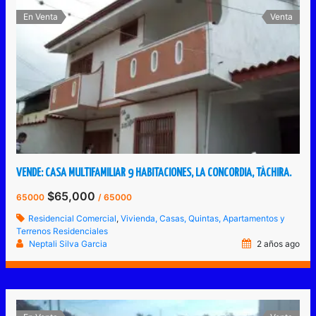
En Venta
Venta
VENDE: CASA MULTIFAMILIAR 9 HABITACIONES, LA CONCORDIA, TÁCHIRA.
$65,000
65000
/ 65000
Residencial Comercial
,
Vivienda, Casas, Quintas, Apartamentos y
Terrenos Residenciales
Neptali Silva Garcia
2 años ago