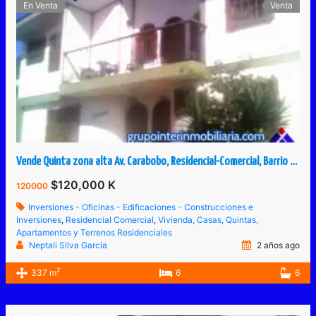
En Venta
Venta
Vende Quinta zona alta Av. Carabobo, Residencial-Comercial, Barrio Obrero, San Cristóbal, Táchira, Venezuela.
$120,000 K
120000
Inversiones - Oficinas - Edificaciones - Construcciones e
Inversiones
,
Residencial Comercial
,
Vivienda, Casas, Quintas,
Apartamentos y Terrenos Residenciales
Neptali Silva Garcia
2 años ago
2
337 m
6
6