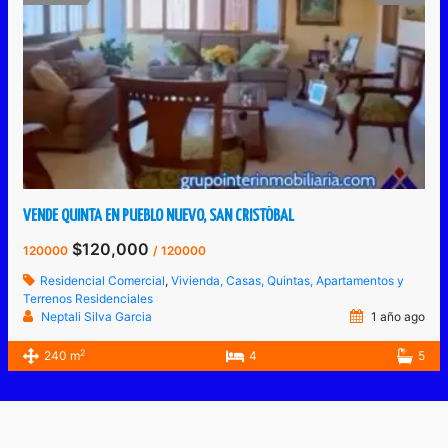
VENDE QUINTA EN PUEBLO NUEVO, SAN CRISTÓBAL
$120,000
120000
/ 120000
Residencial Comercial
,
Vivienda, Casas, Quintas, Apartamentos y
Terrenos Residenciales
Neptali Silva Garcia
1 año ago
2
240 m
4
5