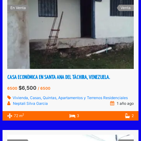
En Venta
Venta
CASA ECONÓMICA EN SANTA ANA DEL TÁCHIRA, VENEZUELA.
$6,500
6500
/ 6500
Vivienda, Casas, Quintas, Apartamentos y Terrenos Residenciales
Neptali Silva Garcia
1 año ago
2
72 m
3
2