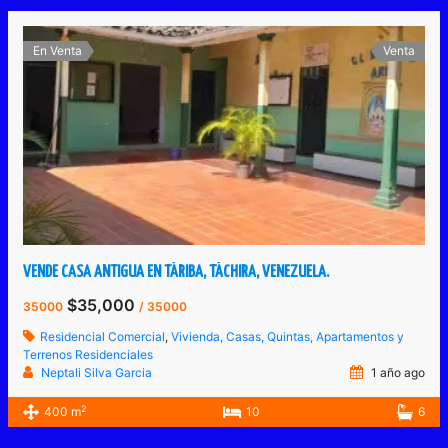
En Venta
Venta
VENDE CASA ANTIGUA EN TÁRIBA, TÁCHIRA, VENEZUELA.
$35,000
35000
/ 35000
Residencial Comercial
,
Vivienda, Casas, Quintas, Apartamentos y
Terrenos Residenciales
Neptali Silva Garcia
1 año ago
2
400 m
10
6