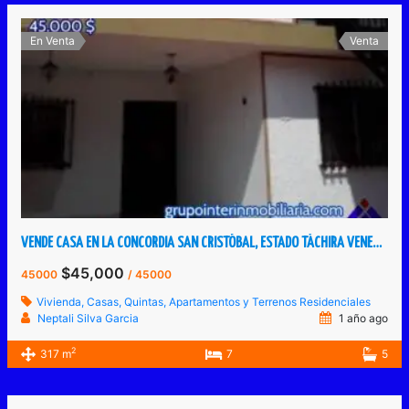
En Venta
Venta
VENDE CASA EN LA CONCORDIA SAN CRISTÓBAL, ESTADO TÁCHIRA VENEZUELA
$45,000
45000
/ 45000
Vivienda, Casas, Quintas, Apartamentos y Terrenos Residenciales
Neptali Silva Garcia
1 año ago
2
317 m
7
5