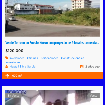
Vende Terreno en Pueblo Nuevo con proyecto de 6 locales comerciales y 12 apartamentos
$120,000
Inversiones - Oficinas - Edificaciones - Construcciones e
Inversiones
Neptali Silva Garcia
2 años ago
2
1,600 m
En Venta
Venta