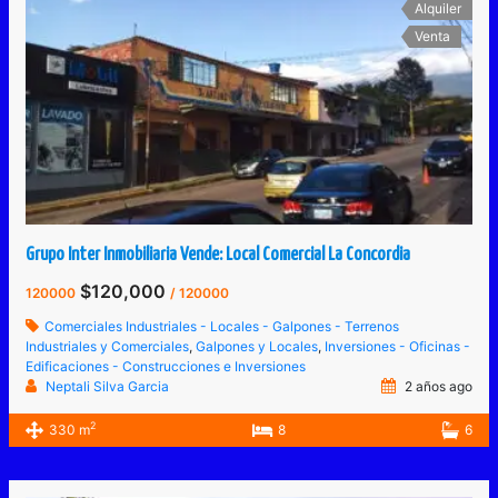
Alquiler
Venta
Grupo Inter Inmobiliaria Vende: Local Comercial La Concordia
$120,000
120000
/ 120000
Comerciales Industriales - Locales - Galpones - Terrenos
Industriales y Comerciales
,
Galpones y Locales
,
Inversiones - Oficinas -
Edificaciones - Construcciones e Inversiones
Neptali Silva Garcia
2 años ago
2
330 m
8
6