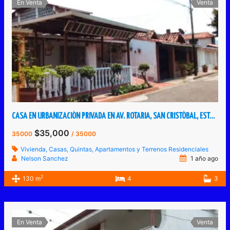
En Venta
Venta
CASA EN URBANIZACIÓN PRIVADA EN AV. ROTARIA, SAN CRISTÓBAL, ESTADO TÁCHIRA, VENEZUELA.
$35,000
35000
/ 35000
Vivienda, Casas, Quintas, Apartamentos y Terrenos Residenciales
Nelson Sanchez
1 año ago
2
130 m
4
3
En Venta
Venta