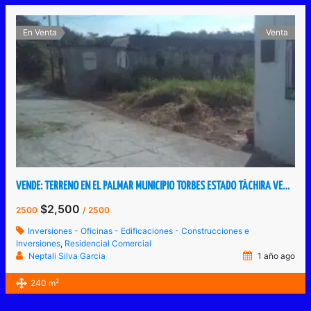
En Venta
Venta
VENDE: TERRENO EN EL PALMAR MUNICIPIO TORBES ESTADO TÁCHIRA VENEZUELA.
$2,500
2500
/ 2500
Inversiones - Oficinas - Edificaciones - Construcciones e
Inversiones
,
Residencial Comercial
Neptali Silva Garcia
1 año ago
2
240 m