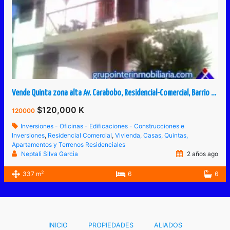
Vende Quinta zona alta Av. Carabobo, Residencial-Comercial, Barrio Obrero, San Cristóbal, Táchira, Venezuela.
$120,000 K
120000
Inversiones - Oficinas - Edificaciones - Construcciones e
Inversiones
,
Residencial Comercial
,
Vivienda, Casas, Quintas,
Apartamentos y Terrenos Residenciales
Neptali Silva Garcia
2 años ago
2
337 m
6
6
INICIO
PROPIEDADES
ALIADOS