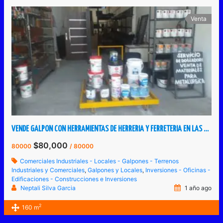
Venta
VENDE GALPON CON HERRAMIENTAS DE HERRERIA Y FERRETERIA EN LAS VEGAS DE TÁRIBA
$80,000
80000
/ 80000
Comerciales Industriales - Locales - Galpones - Terrenos
Industriales y Comerciales
,
Galpones y Locales
,
Inversiones - Oficinas -
Edificaciones - Construcciones e Inversiones
Neptali Silva Garcia
1 año ago
2
160 m