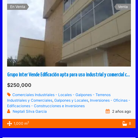
En Venta
Venta
Grupo Inter Vende Edificación apta para uso industrial y comercial construido para industria textil o similar
$250,000
Comerciales Industriales - Locales - Galpones - Terrenos
Industriales y Comerciales
,
Galpones y Locales
,
Inversiones - Oficinas -
Edificaciones - Construcciones e Inversiones
Neptali Silva Garcia
2 años ago
2
1,000 m
8