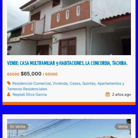
VENDE: CASA MULTIFAMILIAR 9 HABITACIONES, LA CONCORDIA, TÁCHIRA.
$65,000
65000
/ 65000
Residencial Comercial
,
Vivienda, Casas, Quintas, Apartamentos y
Terrenos Residenciales
Neptali Silva Garcia
2 años ago
En Venta
Venta