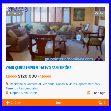
En Venta
Venta
VENDE QUINTA EN PUEBLO NUEVO, SAN CRISTÓBAL
$120,000
120000
/ 120000
Residencial Comercial
,
Vivienda, Casas, Quintas, Apartamentos y
Terrenos Residenciales
Neptali Silva Garcia
1 año ago
2
240 m
4
5