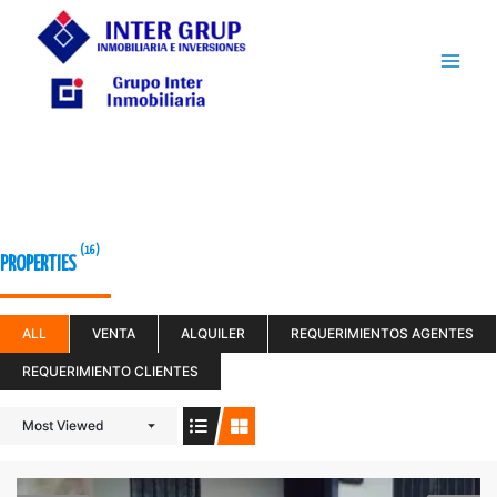
Ir
Mai
al
contenido
Men
(16)
PROPERTIES
ALL
VENTA
ALQUILER
REQUERIMIENTOS AGENTES
REQUERIMIENTO CLIENTES
Most Viewed