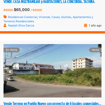
VENDE: CASA MULTIFAMILIAR 9 HABITACIONES, LA CONCORDIA, TÁCHIRA.
$65,000
65000
/ 65000
Residencial Comercial
,
Vivienda, Casas, Quintas, Apartamentos y
Terrenos Residenciales
Neptali Silva Garcia
1 año ago
En Venta
Venta
Vende Terreno en Pueblo Nuevo con proyecto de 6 locales comerciales y 12 apartamentos