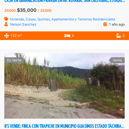
CASA EN URBANIZACIÓN PRIVADA EN AV. ROTARIA, SAN CRISTÓBAL, ESTADO TÁCHIRA, VENEZUELA.
$35,000
35000
/ 35000
Vivienda, Casas, Quintas, Apartamentos y Terrenos Residenciales
Nelson Sanchez
1 año ago
2
130 m
4
3
En Venta
Venta
IFS VENDE: FINCA CON TRAPICHE EN MUNICIPIO GUASIMOS ESTADO TÁCHIRA VENEZUELA.