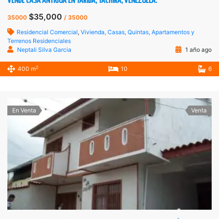
VENDE CASA ANTIGUA EN TÁRIBA, TÁCHIRA, VENEZUELA.
$35,000
35000
/ 35000
Residencial Comercial
,
Vivienda, Casas, Quintas, Apartamentos y
Terrenos Residenciales
Neptali Silva Garcia
1 año ago
2
400 m
10
6
En Venta
Venta