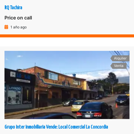
RQ Tachira
Price on call
1 año ago
Alquiler
Venta
Grupo Inter Inmobiliaria Vende: Local Comercial La Concordia