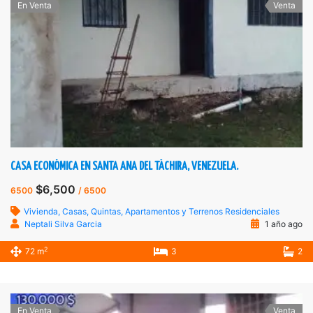
En Venta
Venta
CASA ECONÓMICA EN SANTA ANA DEL TÁCHIRA, VENEZUELA.
$6,500
6500
/ 6500
Vivienda, Casas, Quintas, Apartamentos y Terrenos Residenciales
Neptali Silva Garcia
1 año ago
2
72 m
3
2
En Venta
Venta