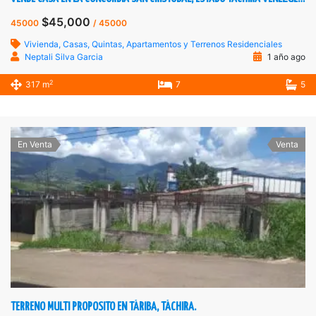
$45,000
45000
/ 45000
Vivienda, Casas, Quintas, Apartamentos y Terrenos Residenciales
Neptali Silva Garcia
1 año ago
2
317 m
7
5
En Venta
Venta
TERRENO MULTI PROPOSITO EN TÁRIBA, TÁCHIRA.