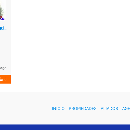
Vende Quinta zona alta Av. Carabobo, Residencial-Comercial, Barrio Obrero, San Cristóbal, Táchira, Venezuela.
 ago
6
INICIO
PROPIEDADES
ALIADOS
AG