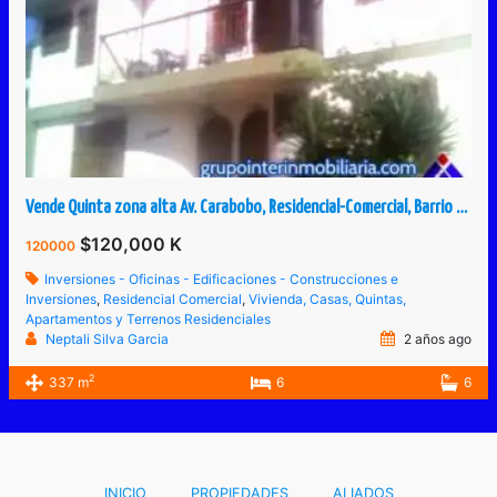
Vende Quinta zona alta Av. Carabobo, Residencial-Comercial, Barrio Obrero, San Cristóbal, Táchira, Venezuela.
$120,000 K
120000
Inversiones - Oficinas - Edificaciones - Construcciones e
Inversiones
,
Residencial Comercial
,
Vivienda, Casas, Quintas,
Apartamentos y Terrenos Residenciales
Neptali Silva Garcia
2 años ago
2
337 m
6
6
INICIO
PROPIEDADES
ALIADOS