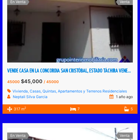
En Venta
Venta
VENDE CASA EN LA CONCORDIA SAN CRISTÓBAL, ESTADO TÁCHIRA VENEZUELA
$45,000
45000
/ 45000
Vivienda, Casas, Quintas, Apartamentos y Terrenos Residenciales
Neptali Silva Garcia
1 año ago
2
317 m
7
5
En Venta
Venta