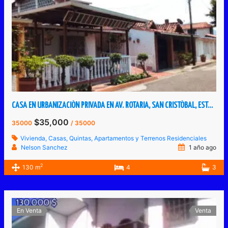
CASA EN URBANIZACIÓN PRIVADA EN AV. ROTARIA, SAN CRISTÓBAL, ESTADO TÁCHIRA, VENEZUELA.
$35,000
35000
/ 35000
Vivienda, Casas, Quintas, Apartamentos y Terrenos Residenciales
Nelson Sanchez
1 año ago
2
130 m
4
3
En Venta
Venta