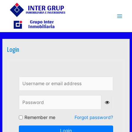
Ir
Mai
al
contenido
Men
Login
Username or email address
Password
Remember me
Forgot password?
Login